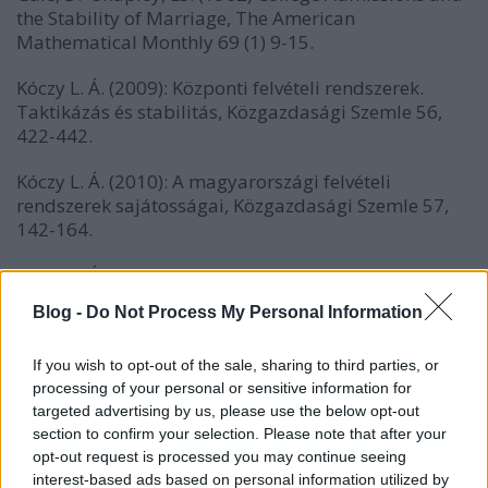
the Stability of Marriage, The American
Mathematical Monthly 69 (1) 9-15.
Kóczy L. Á. (2009): Központi felvételi rendszerek.
Taktikázás és stabilitás, Közgazdasági Szemle 56,
422-442.
Kóczy L. Á. (2010): A magyarországi felvételi
rendszerek sajátosságai, Közgazdasági Szemle 57,
142-164.
Kóczy L. Á. (2011): Lisszaboni kilátások,
Közgazdasági Szemle 58, 1045-1058.
Blog -
Do Not Process My Personal Information
Kóczy L. Á., Pintér M. P. (2011): Az ellenzék ereje -
If you wish to opt-out of the sale, sharing to third parties, or
általánosított súlyozott szavazási játékok,
processing of your personal or sensitive information for
Közgazdasági Szemle 58, 543-551.
targeted advertising by us, please use the below opt-out
section to confirm your selection. Please note that after your
Rees, Michael A. - Kopke, Jonathan E. - Pelletier,
opt-out request is processed you may continue seeing
Ronald P. - Segev, Dorry L. - Rutter, Matthew E. -
interest-based ads based on personal information utilized by
Fabrega, Alfredo J. - Rogers, Jeffrey - Pankewycz, Oleh