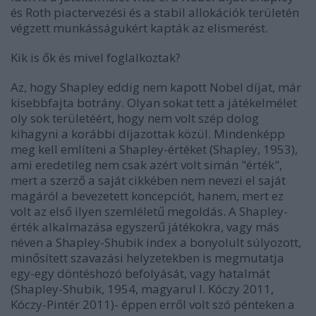
és Roth piactervezési és a stabil allokációk területén
végzett munkásságukért kapták az elismerést.
Kik is ők és mivel foglalkoztak?
Az, hogy Shapley eddig nem kapott Nobel díjat, már
kisebbfajta botrány. Olyan sokat tett a játékelmélet
oly sok területéért, hogy nem volt szép dolog
kihagyni a korábbi díjazottak közül. Mindenképp
meg kell említeni a Shapley-értéket (Shapley, 1953),
ami eredetileg nem csak azért volt simán "érték",
mert a szerző a saját cikkében nem nevezi el saját
magáról a bevezetett koncepciót, hanem, mert ez
volt az első ilyen szemléletű megoldás. A Shapley-
érték alkalmazása egyszerű játékokra, vagy más
néven a Shapley-Shubik index a bonyolult súlyozott,
minősített szavazási helyzetekben is megmutatja
egy-egy döntéshozó befolyását, vagy hatalmát
(Shapley-Shubik, 1954, magyarul l. Kóczy 2011,
Kóczy-Pintér 2011)- éppen erről volt szó pénteken a