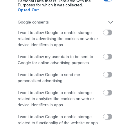
rural hospitals: a general property of two-sided
Personal Data that Is Unrelated with the
Purposes for which it was collected.
matching markets, Econometrica, 54 (2) 425-427.
Opted Out
Roth, Alvin E. (1991) A Natural Experiment in the
Google consents
Organization of Entry-Level Labor Markets: Regional
Markets for New Physicians and Surgeons in the
I want to allow Google to enable storage
United Kingdom, American Economic Review, 81 (3)
related to advertising like cookies on web or
414-440.
device identifiers in apps.
I want to allow my user data to be sent to
Roth, Alvin E. (2008) Deferred acceptance algorithms:
Google for online advertising purposes.
history, theory, practice, and open questions,
International Journal of Game Theory, 36 (3-4) 537-
I want to allow Google to send me
569.
personalized advertising.
Roth, Alvin E., Sotomayor Marilda (1990) Two-sided
I want to allow Google to enable storage
matching. A study in game-theroretic modeling and
related to analytics like cookies on web or
analysis. Cambridge University Press, Cambridge.
device identifiers in apps.
Roth, Alvin E., Peranson, Elliott (1997) The effects of
I want to allow Google to enable storage
the change in the NRMP matching algorithm, Journal
related to functionality of the website or app.
of the American Medical Association 278 (9) 729-