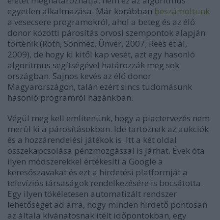
életét meghatározhatja, nem ez az algoritmus
egyetlen alkalmazása. Már korábban
beszámoltunk
a vesecsere programokról, ahol a beteg és az élő
donor közötti párosítás orvosi szempontok alapján
történik (Roth, Sönmez, Ünver, 2007; Rees et al,
2009), de hogy ki kitől kap vesét, azt egy hasonló
algoritmus segítségével határozzák meg sok
országban. Sajnos kevés az élő donor
Magyarországon, talán ezért sincs tudomásunk
hasonló programról hazánkban.
Végül meg kell említenünk, hogy a piactervezés nem
merül ki a párosításokban. Ide tartoznak az aukciók
és a hozzárendelési játékok is. Itt a két oldal
összekapcsolása pénzmozgással is járhat. Évek óta
ilyen módszerekkel értékesíti a Google a
keresőszavakat és ezt a hirdetési platformját a
televíziós társaságok rendelkezésére is bocsátotta.
Egy ilyen tökéletesen automatizált rendszer
lehetőséget ad arra, hogy minden hirdető pontosan
az általa kívánatosnak ítélt időpontokban, egy