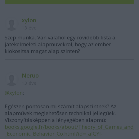
xylon
13 éve
Szep munka. Van valahol egy rovidebb lista a
jatekelmeleti alapmuvekrol, hogy az ember
kiokositsa magat alap szinten?
Neruo
13 éve
@xylon
:
Egészen pontosan mi számít alapszintnek? Az
alapművek meglehetősen technikai jellegűek.
Viszonyításképpen a lényegében alapmű:
books.google.fr/books/about/Theory_of_Games_and
_Economic_Behavior_Co.html?id=_aIGYI-