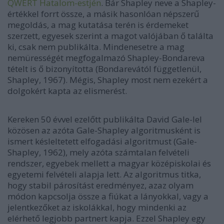
QWERT Hatalom-estjén
. Bár Shapley neve a Shapley-
értékkel forrt össze, a másik hasonlóan népszerű
megoldás, a mag kutatása terén is érdemeket
szerzett, egyesek szerint a magot valójában ő találta
ki, csak nem publikálta. Mindenesetre a mag
nemürességét megfogalmazó Shapley-Bondareva
tételt is ő bizonyította (Bondarevától függetlenül,
Shapley, 1967). Mégis, Shapley most nem ezekért a
dolgokért kapta az elismerést.
Kereken 50 évvel ezelőtt publikálta David Gale-lel
közösen az azóta Gale-Shapley algoritmusként is
ismert késleltetett elfogadási algoritmust (Gale-
Shapley, 1962), mely azóta számtalan felvételi
rendszer, egyebek mellett a magyar középiskolai és
egyetemi felvételi alapja lett. Az algoritmus titka,
hogy stabil párosítást eredményez, azaz olyam
módon kapcsolja össze a fiúkat a lányokkal, vagy a
jelentkezőket az iskolákkal, hogy mindenki az
elérhető legjobb partnert kapja. Ezzel Shapley egy