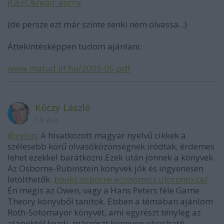
jGEcC&redir_esc=y
(de persze ezt már szinte senki nem olvassa...)
Áttekintésképpen tudom ajánlani:
www.matud.iif.hu/2009-05.pdf
Kóczy László
13 éve
@xylon
: A hivatkozott magyar nyelvű cikkek a
szélesebb körű olvasóközönségnek íródtak, érdemes
lehet ezekkel barátkozni.Ezek után jönnek a könyvek.
Az Osborne-Rubinstein könyvek jók és ingyenesen
letölthetők.
books.osborne.economics.utoronto.ca/
Én mégis az Owen, vagy a Hans Peters féle Game
Theory könyvből tanítok. Ebben a témában ajánlom
Roth-Sotomayor könyvét, ami egyrészt tényleg az
alapoktól kezdi, másrészt könnyen olvasható.