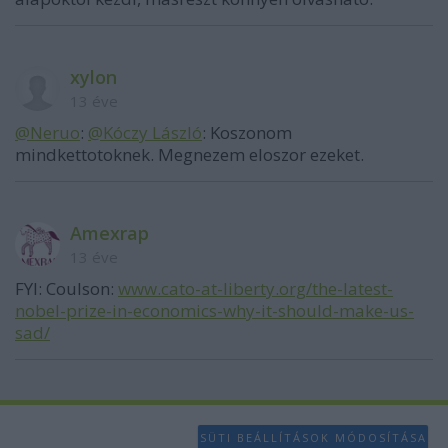
xylon
13 éve
@Neruo
:
@Kóczy László
: Koszonom
mindkettotoknek. Megnezem eloszor ezeket.
Amexrap
13 éve
FYI: Coulson:
www.cato-at-liberty.org/the-latest-
nobel-prize-in-economics-why-it-should-make-us-
sad/
SÜTI BEÁLLÍTÁSOK MÓDOSÍTÁSA