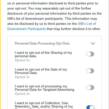
us or personal information disclosed to third parties prior to
G. - Hiller, Janet - Roth, Alvin E. - Sandholm, Tuomas -
your opt-out. You may separately opt-out of the further
Ünver, M. Utku - Montgomery, Robert M. (2009) A
disclosure of your personal information by third parties on the
Nonsimultaneous, Extended, Altruistic-Donor Chain.
IAB’s list of downstream participants. This information may
New England Journal of Medicine 360(11) 1096-
also be disclosed by us to third parties on the
IAB’s List of
1101.
Downstream Participants
that may further disclose it to other
third parties.
Roth, Alvin E. (1982) The Economics of Matching:
Stability and Incentives, Mathematics of Operations
Please note that this website/app uses one or more Google
Personal Data Processing Opt Outs
Research, 7 (4) 617-628.
services and may gather and store information including but
not limited to your visit or usage behaviour. You may click to
I want to opt-out of the Sharing of my
personal data.
Roth, Alvin E. (1984) The Evolution of the Labor
grant or deny consent to Google and its third-party tags to
Opted In
Market for Medical Interns and Residents: A Case
use your data for below specified purposes in below Google
Study in Game Theory, Journal of Political Economy,
consent section.
I want to opt-out of the Sale of my
Personal Data.
92 (6) 991-1016.
Opted In
Roth, Alvin E. (1985) The college admissions problem
I want to opt-out of processing my
is not equivalent to the marriage problem, Journal of
Personal Data for Targeted Advertising.
Opted In
Economic Theory, 36 (2) 277-288.
I want to opt-out of Collection, Use,
Roth, Alvin E. (1986) On the allocation of residents to
Retention, Sale, and/or Sharing of my