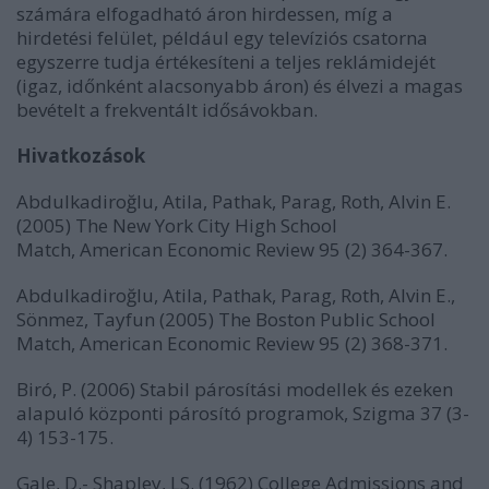
számára elfogadható áron hirdessen, míg a
hirdetési felület, például egy televíziós csatorna
egyszerre tudja értékesíteni a teljes reklámidejét
(igaz, időnként alacsonyabb áron) és élvezi a magas
bevételt a frekventált idősávokban.
Hivatkozások
Abdulkadiroğlu, Atila, Pathak, Parag, Roth, Alvin E.
(2005) The New York City High School
Match, American Economic Review 95 (2) 364-367.
Abdulkadiroğlu, Atila, Pathak, Parag, Roth, Alvin E.,
Sönmez, Tayfun (2005) The Boston Public School
Match, American Economic Review 95 (2)
368-371
.
Biró, P. (2006) Stabil párosítási modellek és ezeken
alapuló központi párosító programok, Szigma 37 (3-
4) 153-175.
Gale, D.- Shapley, LS. (1962) College Admissions and