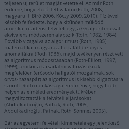
teljesen új terület magját vetette el. Az már Roth
érdeme, hogy ebből lett valami
(Roth, 2008,
magyarul l. Biró 2006, Kóczy 2009, 2010)
. Tíz évvel
később felfedezte, hogy a kitűnően működő
amerikai rezidensi felvételi egy, a GS algoritmussal
ekvivalens módszeren alapszik (Roth, 1982, 1984).
Tovább vizsgálva az algoritmust (Roth, 1985)
matematikai magyarázatot talált bizonyos
anomáliákra (Roth 1986), majd tevékenyen részt vett
az algoritmus módosításában (Roth-Elliott, 1997,
1999), amikor a társadalmi változásoknak
megfelelően (erősödő hallgatói mozgalmak, sok
orvos-házaspár) az algoritmus is kisebb kiigazításra
szorult. Roth munkássága eredménye, hogy több
helyen az elméleti eredmények tükrében
megváltoztatták a felvételi eljárásokat
(
Abdulkadiroğlu, Pathak, Roth, 2005;
Abdulkadiroğlu, Pathak, Roth, Sönmez 2005
).
Bár az egyetemi felvételi kimenetele egy jelentkező