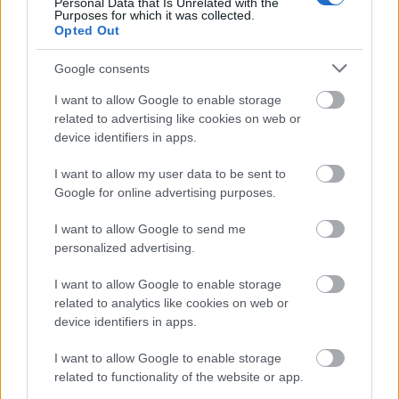
Personal Data that Is Unrelated with the
Orbán Viktor a
Telex cikke
szerint: Az ukrán ...
Purposes for which it was collected.
Opted Out
Google consents
I want to allow Google to enable storage
related to advertising like cookies on web or
device identifiers in apps.
I want to allow my user data to be sent to
Google for online advertising purposes.
I want to allow Google to send me
personalized advertising.
I want to allow Google to enable storage
related to analytics like cookies on web or
Célkeresztben a Körvasút
device identifiers in apps.
Kóczy László
•
2023. május 07.
6
I want to allow Google to enable storage
related to functionality of the website or app.
A Déli Körvasút ötlete egyidős Budapesttel: