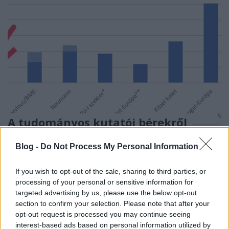
A tudományos kutatói bérekről
Kóczy László
•
2024. április 25.
0
Blog -
Do Not Process My Personal Information
Az egyetemi modellváltás egyik célja, hogy
If you wish to opt-out of the sale, sharing to third parties, or
felkerüljenek a magyar egyetemek a nemzetközi
processing of your personal or sensitive information for
rangsorokra, lehetőleg minél előkelőbb helyekre.
targeted advertising by us, please use the below opt-out
Lehet ...
section to confirm your selection. Please note that after your
opt-out request is processed you may continue seeing
interest-based ads based on personal information utilized by