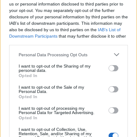
us or personal information disclosed to third parties prior to
your opt-out. You may separately opt-out of the further
disclosure of your personal information by third parties on the
IAB’s list of downstream participants. This information may
also be disclosed by us to third parties on the
IAB’s List of
Downstream Participants
that may further disclose it to other
third parties.
Please note that this website/app uses one or more Google
Personal Data Processing Opt Outs
services and may gather and store information including but
not limited to your visit or usage behaviour. You may click to
I want to opt-out of the Sharing of my
personal data.
grant or deny consent to Google and its third-party tags to
Opted In
use your data for below specified purposes in below Google
consent section.
I want to opt-out of the Sale of my
UAntry, avagy uniós hatalmi
Personal Data.
Opted In
viszonyok az ukrán csatlakozás után
I want to opt-out of processing my
Kóczy László
•
2024. február 01.
0
Personal Data for Targeted Advertising.
Opted In
Zárt ajtók mögött az esetleges ukrán csatlakozás
I want to opt-out of Collection, Use,
révén növekvő amerikai befolyásra figyelmezetett
Retention, Sale, and/or Sharing of my