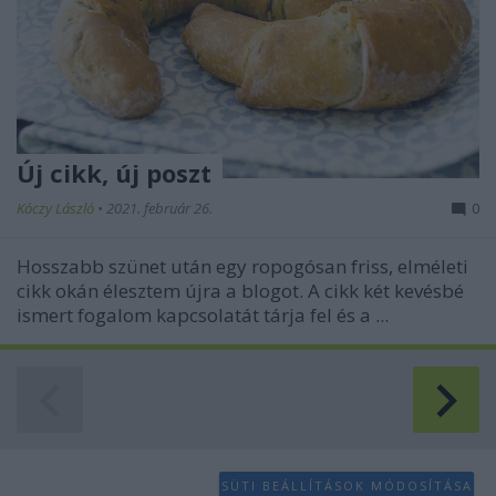
Új cikk, új poszt
Kóczy László
•
2021. február 26.
0
Hosszabb szünet után egy ropogósan friss, elméleti
cikk okán élesztem újra a blogot. A cikk két kevésbé
ismert fogalom kapcsolatát tárja fel és a ...
SÜTI BEÁLLÍTÁSOK MÓDOSÍTÁSA