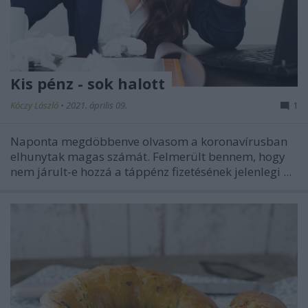
Kis pénz - sok halott
Kóczy László
•
2021. április 09.
1
Naponta megdöbbenve olvasom a koronavírusban
elhunytak magas számát. Felmerült bennem, hogy
nem járult-e hozzá a táppénz fizetésének jelenlegi ...