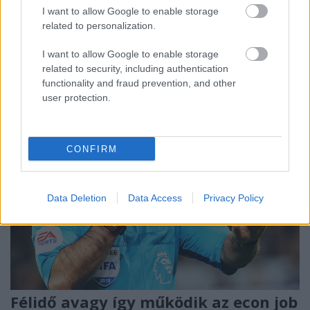
I want to allow Google to enable storage
összekötni a számtalan kisebb-nagyobb
related to personalization.
pályaudvart, hogy átszállás nélkül lehessen Vácról
Pécsre, ...
I want to allow Google to enable storage
related to security, including authentication
functionality and fraud prevention, and other
user protection.
CONFIRM
Data Deletion
Data Access
Privacy Policy
Félidő avagy így működik az econ job